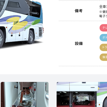
全車
備考
※健
電子
テ
ボ
設備
ト
後