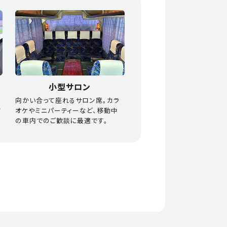
小型サロン
ま
向かい合って座れるサロン席。カラ
さ
オケやミニパーティーなど、移動中
の車内でのご歓談に最適です。