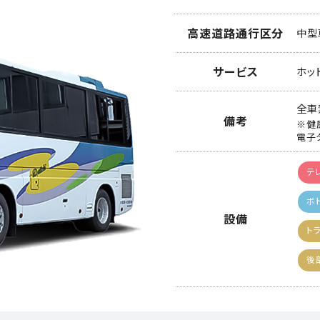
高速道路通行区分
中型
サービス
ホッ
全車
備考
※健
電子
テ
ボ
設備
ト
後