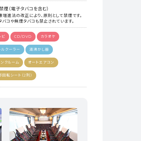
禁煙（電子タバコを含む）
康増進法の改正により、原則として禁煙です。
タバコや無煙タバコも禁止されています。
レビ
CD/DVD
カラオケ
トルクーラー
湯沸かし器
ランクルーム
オートエアコン
部回転シート（2列）