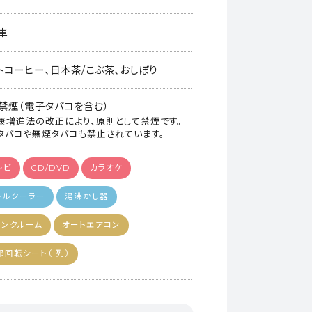
車
トコーヒー、日本茶/こぶ茶、おしぼり
禁煙（電子タバコを含む）
康増進法の改正により、原則として禁煙です。
タバコや無煙タバコも禁止されています。
レビ
CD/DVD
カラオケ
トルクーラー
湯沸かし器
ランクルーム
オートエアコン
部回転シート（1列）