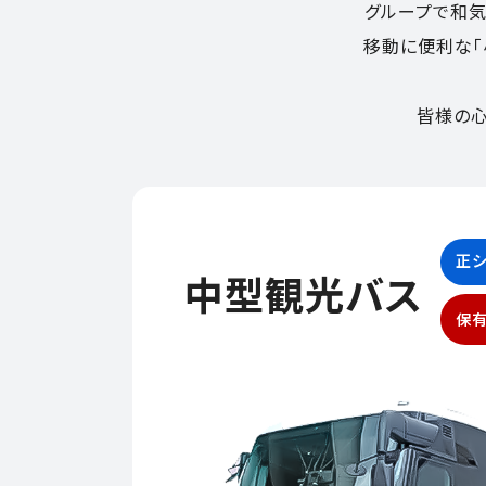
グループで和気
移動に便利な「
皆様の心
正シ
中型観光バス
保有