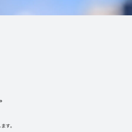
。
ます。