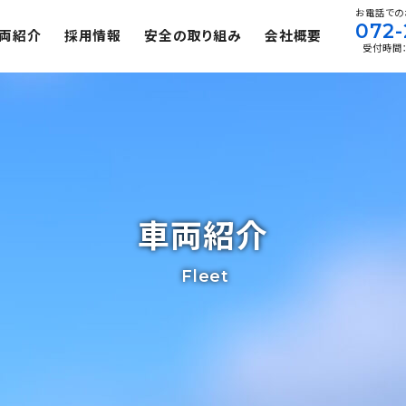
お電話での
072-
両紹介
採用情報
安全の取り組み
会社概要
受付時間：平
車両紹介
Fleet